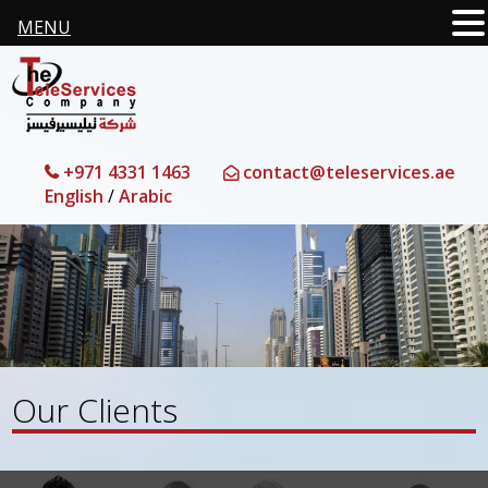
MENU
+971 4331 1463
contact@teleservices.ae
English
/
Arabic
Our Clients