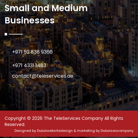
Small and Medium
Businesses
+971 52 838 9366
+971 4331 1463
contact@teleservices.ae
Copyright © 2026 The TeleServices Company All Rights
Reserved.
Designed by
Dubaiwebsitedesign
& marketing by
Dubaiseocompany